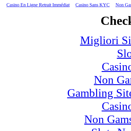
Casino En Ligne Retrait Immédiat
Casino Sans KYC
Non Gam
Check
Migliori S
Sl
Casin
Non Ga
Gambling Sit
Casin
Non Gams